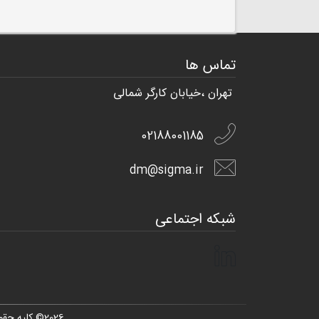
تماس ها
تهران ،خیابان کارگر شمالی
02188001185
dm@sigma.ir
شبکه اجتماعی
2026
© کلیه حقو