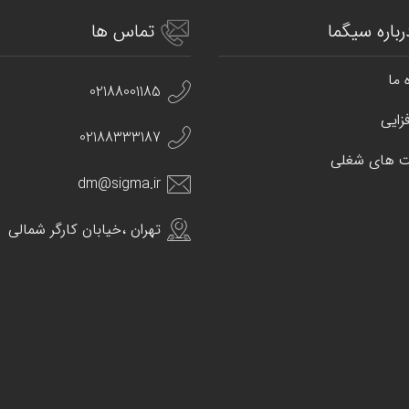
رباره سیگما
تماس ها
 ما
02188001185
زایی
02188333187
 های شغلی
dm@sigma.ir
تهران ،خیابان کارگر شمالی