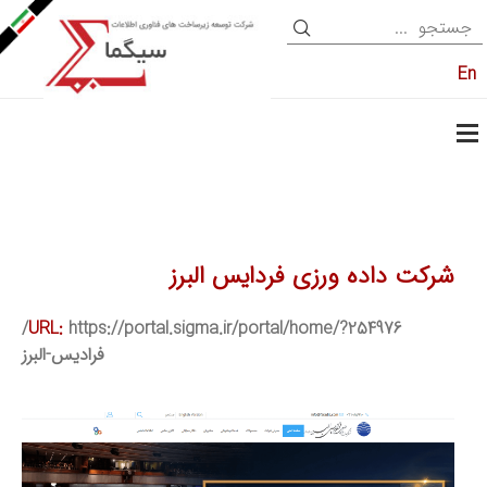
En
شرکت داده ورزی فردایس البرز
https://portal.sigma.ir/portal/home/?254976/
URL:
فرادیس-البرز