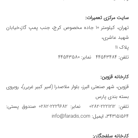
سایت مرکزی تعمیرات:
تهران، کیلومتر 10 جاده مخصوص کرج، جنب پمپ گاز،خیابان
شهید عاشری،
پلاک 11
تلفن: 44543484 نمابر: 44543580
کارخانه قزوین:
قزوین، شهر صنعتی البرز، بلوار ملاصدرا (امیر کبیر غربی)، روبروی
بسته بندی پارس
تلفن: 2221212-0282 نمابر: 2229682-0282 صندوق پستی:
343151564، ایمیل: info@faradis.com
کارخانه سلفچگان: