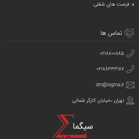
فرصت های شغلی
تماس ها
02188001185
02188333187
dm@sigma.ir
تهران ،خیابان کارگر شمالی