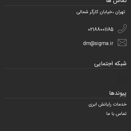
تماس ها
تهران ،خیابان کارگر شمالی
02188001185
dm@sigma.ir
شبکه اجتمایی
پیوندها
خدمات رایانش ابری
تماس با ما