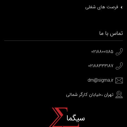
02188001185
02188333187
dm@sigma.ir
تهران ،خیابان کارگر شمالی
شرکت توسعه زیرساخت های فناوری اطلاعات سیگما برترین مجری و
ارائه دهنده ابزارهای ایجاد و راه اندازی
پرتال
های سازمانی، خدمات