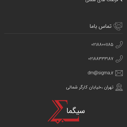
تماس باما
02188001185
02188333187
dm@sigma.ir
تهران ،خیابان کارگر شمالی