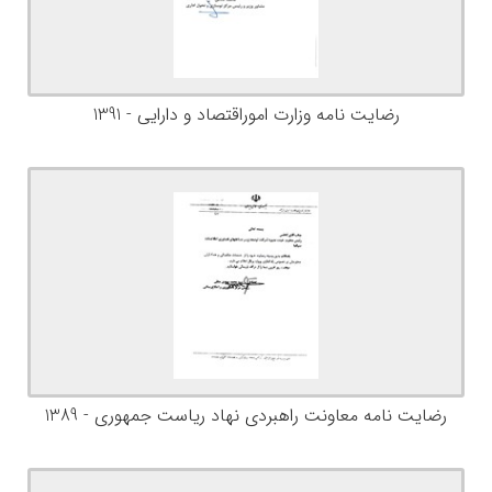
رضایت نامه وزارت اموراقتصاد و دارایی - 1391
رضایت نامه معاونت راهبردی نهاد ریاست جمهوری - 1389