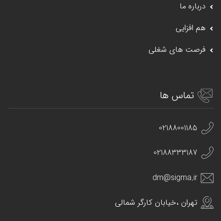
درباره ما
هم افزایی
فرصت های شغلی
تماس ها
02188001185
02188333187
dm@sigma.ir
تهران ،خیابان کارگر شمالی