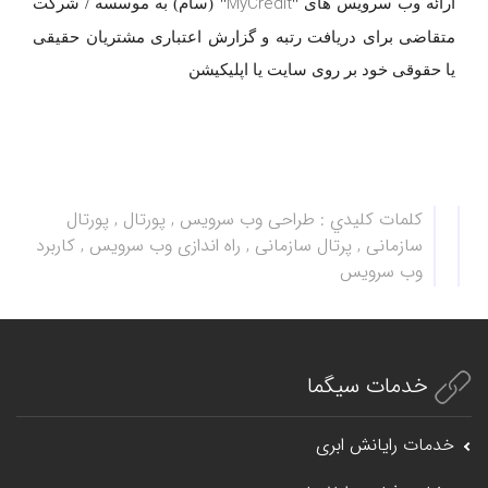
MyCredit
ارائه وب سرویس های "
" (سام) به موسسه / شرکت
متقاضی برای دریافت رتبه و گزارش اعتباری مشتریان حقیقی
یا حقوقی خود بر روی سایت یا اپلیکیشن
كلمات كليدي :
طراحی وب سرویس , پورتال , پورتال
سازمانی , پرتال سازمانی , راه اندازی وب سرویس , کاربرد
وب سرویس
خدمات سیگما
خدمات رایانش ابری