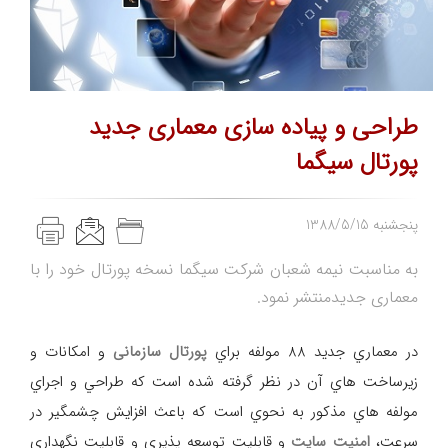
طراحی و پياده سازی معماری جديد
پورتال سيگما
1388/5/15 پنجشنبه
به مناسبت نيمه شعبان شركت سيگما نسخه پورتال خود را با
معماری جديدمنتشر نمود.
در معماري جديد 88 مولفه براي
پورتال سازمانی
و امكانات و
زيرساخت هاي آن در نظر گرفته شده است كه طراحي و اجراي
مولفه هاي مذكور به نحوي است كه باعث افزايش چشمگير در
سرعت،
امنيت سایت
و قابليت توسعه پذيري و قابليت نگهداری