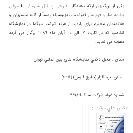
یکی از بزرگترین ارائه دهندگان
طراحی پورتال سازمانی
با موتور
برنامه ساز و فرم ساز
قدرتمند، بدينوسيله رسماً از كليه مشتريان و
علاقمندان محترم براي بازديد از غرفه شركت سيگما در نمايشگاه
الكامپ كه در تاريخ 17 الي 20 آبان ماه 1389 برگزار مي گردد
دعوت مي نمايد.
مكان : محل دائمي نمايشگاه هاي بين المللي تهران
سالن: نرم افزار (خليج فارس)-(44A)
شماره غرفه شركت سيگما:4418
عكس هاي مرتبط :