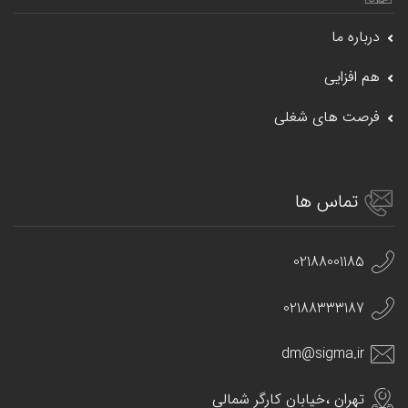
درباره ما
هم افزایی
فرصت های شغلی
تماس ها
02188001185
02188333187
dm@sigma.ir
تهران ،خیابان کارگر شمالی