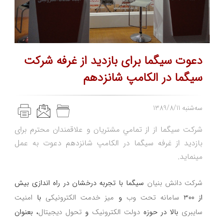
دعوت سيگما برای بازديد از غرفه شركت
سيگما در الكامپ شانزدهم
1389/8/11 سه‌شنبه
شركت سيگما از از تمامي مشتريان و علاقمندان محترم برای
بازدید از غرفه سیگما در الكامپ شانزدهم دعوت به عمل
مینماید.
شرکت دانش بنیان
سیگما با تجربه درخشان در راه اندازی بیش
از 300
سامانه تحت وب
و
میز خدمت الکترونیکی
با
امنیت
سایبری
بالا در حوزه
دولت الکترونیک
و
تحول دیجیتال
، بعنوان