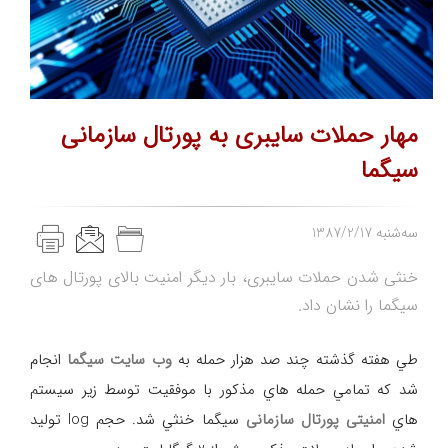
مهار حملات سایبری به پورتال سازمانی
سیگما
1387/2/17 سه‌شنبه
خنثی شدن حملات سایبری، بار دیگر امنیت بالای پورتال های
سیگما را نشان داد.
طي هفته گذشته چند صد هزار حمله به
وب سايت سيگما
انجام
شد که تمامي حمله هاي مذكور با موفقيت توسط زير سيستم
هاي
امنيتی
پورتال سازمانی
سيگما خنثي شد. حجم log توليد