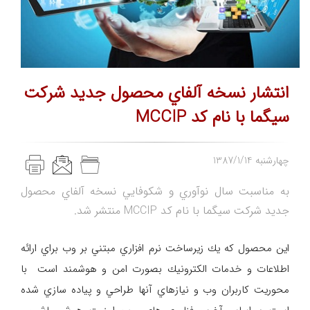
انتشار نسخه آلفاي محصول جديد شركت
سيگما با نام كد MCCIP
1387/1/14 چهارشنبه
به مناسبت سال نوآوري و شكوفايي نسخه آلفاي محصول
جديد شركت سيگما با نام كد MCCIP منتشر شد.
اين محصول كه يك زيرساخت نرم افزاري مبتني بر وب براي ارائه
اطلاعات و خدمات الكترونيك بصورت امن و هوشمند است با
محوريت كاربران وب و نيازهاي آنها طراحي و پياده سازي شده