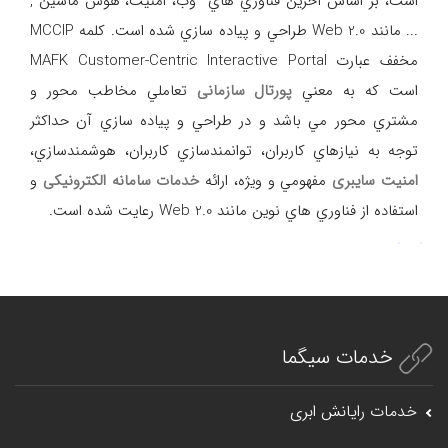
است، بر اساس آخرين فناوري هاي وب، امنيت، هوش ماشين ,
... مانند Web 2.0 طراحي و پياده سازي شده است. كلمه MCCIP
مخفف عبارت MAFK Customer-Centric Interactive Portal
است كه به معني
پورتال سازمانی
تعاملي مخاطب محور و
مشتري محور مي باشد و در طراحي و پياده سازي آن حداكثر
توجه به نيازهاي كاربران، توانمندسازي كاربران، هوشمندسازي،
امنيت سایبری
مفهومي و ويژه، ارائه
خدمات سامانه الكترونيكی
و
استفاده از فناوري هاي نوين مانند Web 2.0 رعايت شده است.
خدمات سیگما
خدمات رایانش ابری