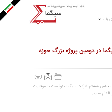
 با ما
ا در دومين پروژه بزرگ حوزه
 اي مجلس هشتم شركت سيگما تنوانست با موفقيت
قدام نمايد.