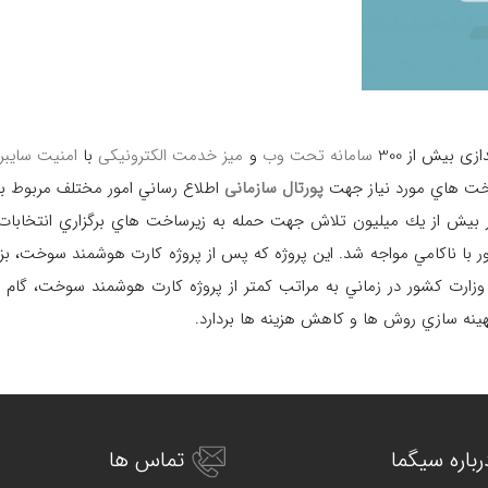
ی بیش از 300
سامانه تحت وب
و
میز خدمت الکترونیکی
با
امنیت سایبر
اخت هاي مورد نياز جهت
پورتال سازمانی
اطلاع رساني امور مختلف مربوط به ان
ر بيش از يك ميليون تلاش جهت حمله به زيرساخت هاي برگزاري انتخابات
 با ناكامي مواجه شد. اين پروژه كه پس از پروژه كارت هوشمند سوخت، بز
زارت كشور در زماني به مراتب كمتر از پروژه كارت هوشمند سوخت، گام
بهينه سازي روش ها و كاهش هزينه ها بردارد.
رباره سیگما
تماس ها