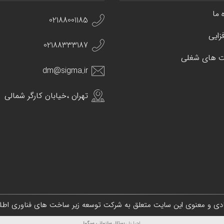
 ما
02188001185
زایی
02188333187
 های شغلی
dm@sigma.ir
تهران ،خیابان کارگر شمالی
دی و معنوی این سایت متعلق به
شرکت توسعه زیر ساخت های فناوری اطلا
اجرا با :
پورتال سازمانی
سیگما