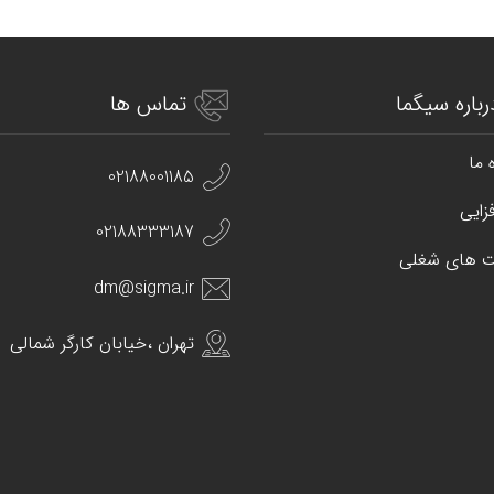
رباره سیگما
تماس ها
 ما
02188001185
زایی
02188333187
 های شغلی
dm@sigma.ir
تهران ،خیابان کارگر شمالی