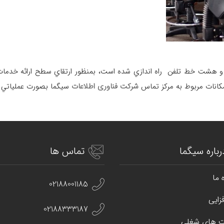
 و هشت خط تلفن راه اندازي شده است، بمنظور ارتقاي سطح ارائه خدما
شرکت فناوری اطلاعات
سیگما بصورت عملياتي ر
رباره سیگما
تماس ها
 ما
02188001185
زایی
02188333187
 های شغلی