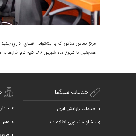
مركز تماس مذكور كه با پشتوانه فضاي اداري جديد
همچنين با شروع ماه شهريور 88، كليه نرم افزارها و امكانات مربوط به مركز تماس
د
خدمات سیگما
درباره
خدمات رایانش ابری
هم اف
مشاوره فناوری اطلاعات
فرصت