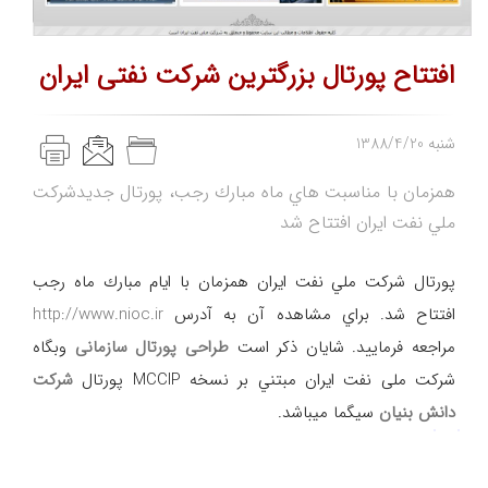
افتتاح پورتال بزرگترين شركت نفتی ايران
1388/4/20 شنبه
همزمان با مناسبت هاي ماه مبارك رجب، پورتال جديدشركت
ملي نفت ايران افتتاح شد
پورتال شركت ملي نفت ايران همزمان با ايام مبارك ماه رجب
افتتاح شد. براي مشاهده آن به آدرس
http://www.nioc.ir
مراجعه فرماييد. شایان ذکر است
طراحی پورتال سازمانی
وبگاه
شرکت ملی نفت ایران مبتني بر نسخه MCCIP پورتال
شرکت
دانش بنیان
سيگما میباشد.