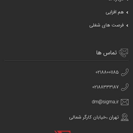
هم افزایی
فرصت های شغلی
تماس ها
02188001185
02188333187
dm@sigma.ir
تهران ،خیابان کارگر شمالی