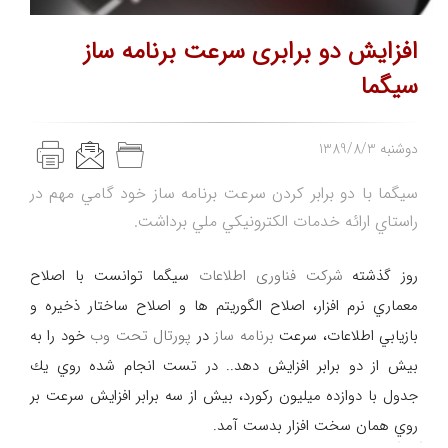
افزایش دو برابری سرعت برنامه ساز
سیگما
1389/8/3 دوشنبه
سیگما با دو برابر کردن سرعت برنامه ساز خود گامي مهم در
راستاي ارائه خدمات الكترونيكي ملي برداشت.
روز گذشته
شركت فناوری اطلاعات
سيگما توانست با اصلاح
معماري نرم افزار، اصلاح الگوريتم ها و اصلاح ساختار ذخيره و
بازيابي اطلاعات، سرعت
برنامه ساز
در
پورتال تحت وب
خود را به
بيش از دو برابر افزايش دهد.. در تست انجام شده روي يك
جدول با دوازده ميليون ركورد، بيش از سه برابر افزايش سرعت بر
روي همان سخت افزار بدست آمد.