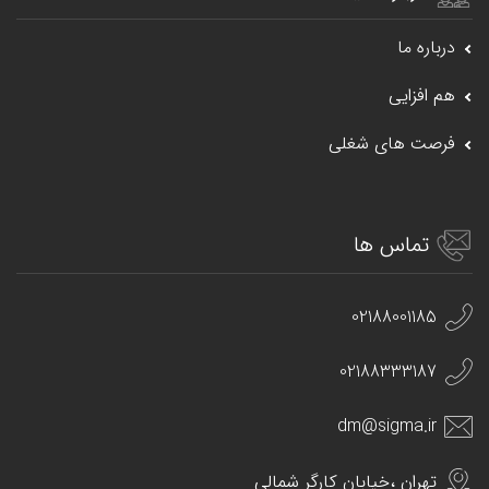
درباره ما
هم افزایی
فرصت های شغلی
تماس ها
02188001185
02188333187
dm@sigma.ir
تهران ،خیابان کارگر شمالی