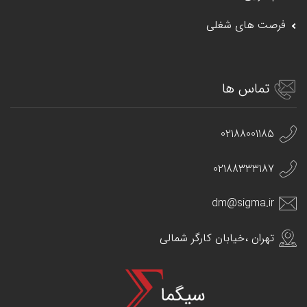
فرصت های شغلی
تماس ها
02188001185
02188333187
dm@sigma.ir
تهران ،خیابان کارگر شمالی