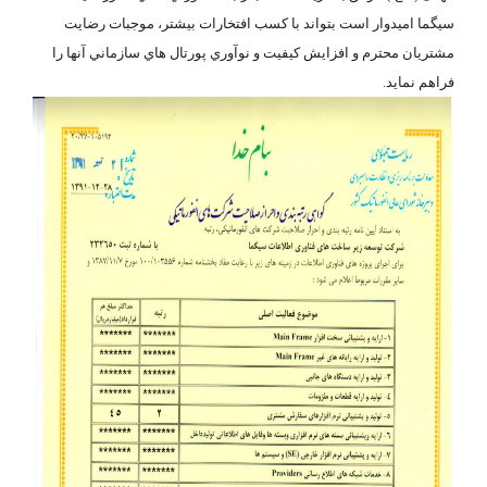
سیگما اميدوار است بتواند با كسب افتخارات بيشتر، موجبات رضايت
مشتريان محترم و افزايش كيفيت و نوآوري پورتال هاي سازماني آنها را
فراهم نمايد.