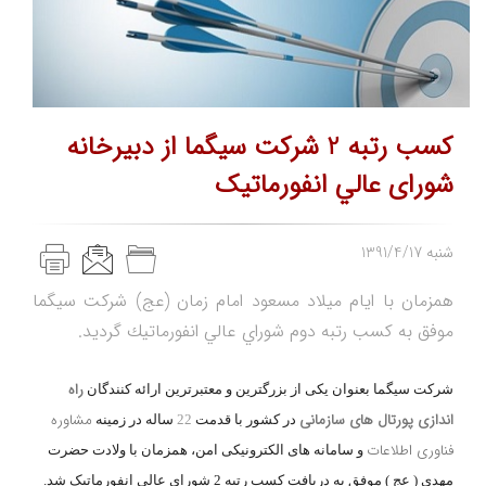
كسب رتبه 2 شركت سيگما از دبيرخانه
شورای عالي انفورماتيک
1391/4/17 شنبه
همزمان با ايام ميلاد مسعود امام زمان (عج) شركت سيگما
موفق به كسب رتبه دوم شوراي عالي انفورماتيك گرديد.
راه
شركت سيگما بعنوان یکی از بزرگترین و معتبرترین ارائه کنندگان
اندازی پورتال های سازمانی
مشاوره
در کشور با قدمت
22
ساله در زمینه
فناوری اطلاعات
و سامانه های الکترونیکی امن، همزمان با ولادت حضرت
مهدی ( عج ) موفق به دریافت کسب رتبه 2 شوراي عالي انفورماتيک شد.