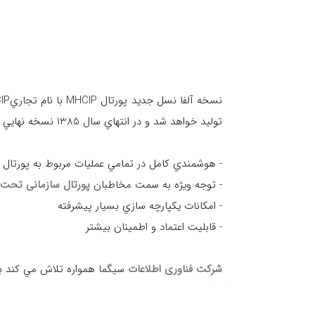
توليد خواهد شد و در انتهاي سال 1385 نسخه نهايي MCCIP منتشر خواهد شد. مهمترين تحولات نسل جديد پورتال به شرح زير است:
- هوشمندي كامل در تمامي عمليات مربوط به پورتال
- توجه ويژه به سمت مخاطبان
پورتال سازمانی تحت
- امكانات يكپارچه سازي بسيار پيشرفته
- قابليت اعتماد و اطمينان بيشتر
شركت فناوری اطلاعات
سيگما همواره تلاش مي كند با ك