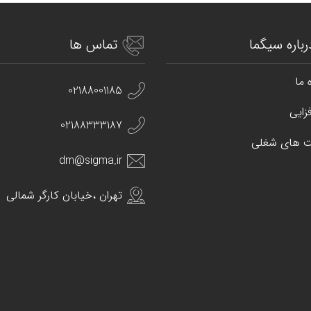
رباره سیگما
تماس ها
 ما
02188001185
زایی
02188333187
 های شغلی
dm@sigma.ir
تهران ،خیابان کارگر شمالی