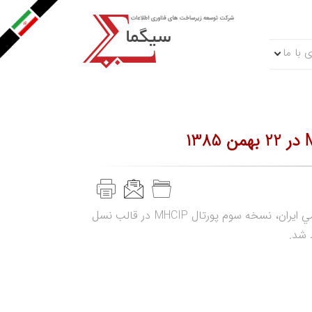
 با ما
همزمان با فرارسيدن سالگرد پيروزي انقلاب اسلامي ايران، نسخه سوم پورتال MHCIP در قالب نسل