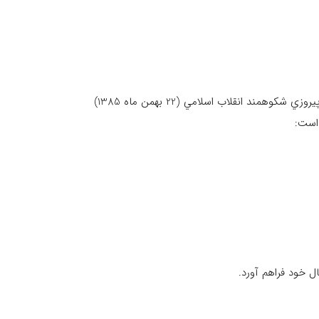
نسخه آلفا نسل جديد پورتال MHCIP با نام تجاريMCCIP در روز عيد سعيد غديرخم (18 دي ماه 1385) و نسخه بتاي آن در روز پيروزي شكوهمند انقلاب اسلامي (22 بهمن ماه 1385)
ل خود فراهم آورد.